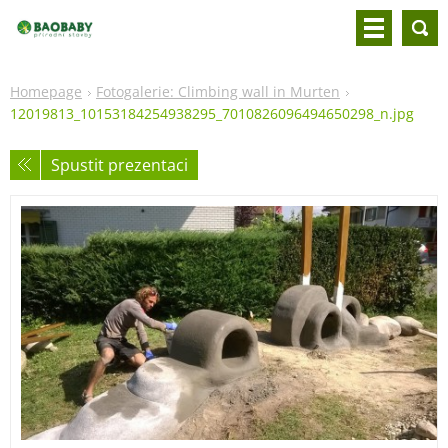
Homepage
Fotogalerie: Climbing wall in Murten
12019813_10153184254938295_7010826096494650298_n.jpg
Spustit prezentaci