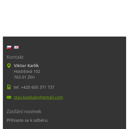
Kontakt
Viktor Karlík
Hostišová 102
763 01 Zlín
tel. +420 605 371 737
stav.bao
baby@gma
il.com
Zasílání novinek
Přihlaste se k odběru: