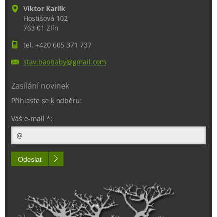
Viktor Karlík
Hostišová 102
763 01 Zlín
tel. +420 605 371 737
stav.bao
baby@gma
il.com
Zasílání novinek
Přihlaste se k odběru:
Váš e-mail *:
Odeslat