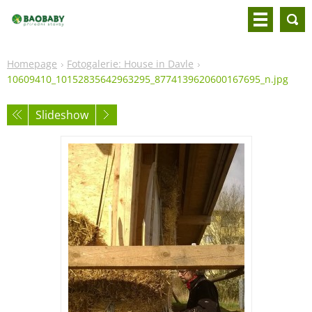
Homepage
Fotogalerie: House in Davle
10609410_10152835642963295_8774139620600167695_n.jpg
Slideshow