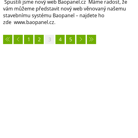
Spustili jsme nový web Baopanel.cz Máme radost, že
vám můžeme představit nový web věnovaný našemu
stavebnímu systému Baopanel – najdete ho
zde www.baopanel.cz.
1
2
3
4
5