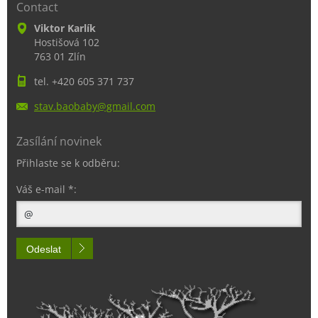
Contact
Viktor Karlík
Hostišová 102
763 01 Zlín
tel. +420 605 371 737
stav.bao
baby@gma
il.com
Zasílání novinek
Přihlaste se k odběru:
Váš e-mail *:
Odeslat