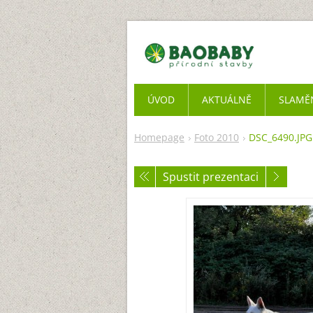
ÚVOD
AKTUÁLNĚ
SLAMĚ
Homepage
Foto 2010
DSC_6490.JPG
Spustit prezentaci