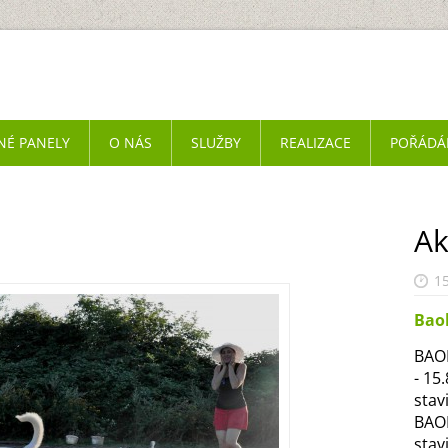
NÉ PANELY
O NÁS
SLUŽBY
REALIZACE
POŘÁDÁ
Ak
15
Bao
BAOB
- 15
stav
BAOB
stav