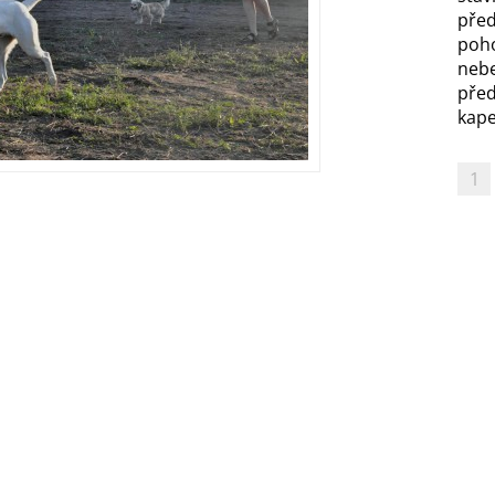
před
poh
nebe
před
kapel
1