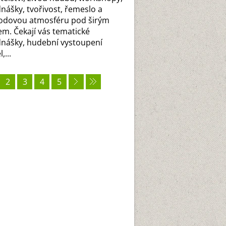
nášky, tvořivost, řemeslo a
odovou atmosféru pod širým
m. Čekají vás tematické
nášky, hudební vystoupení
,...
2
3
4
5