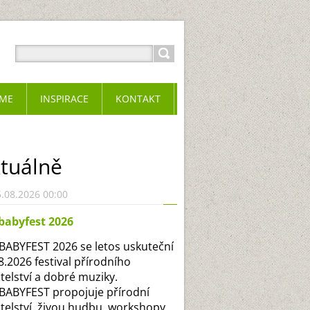
ME
INSPIRACE
KONTAKT
tuálně
.08.2026 00:00
babyfest 2026
ABYFEST 2026 se letos uskuteční
.8.2026 festival přírodního
itelství a dobré muziky.
ABYFEST propojuje přírodní
itelství, živou hudbu, workshopy,