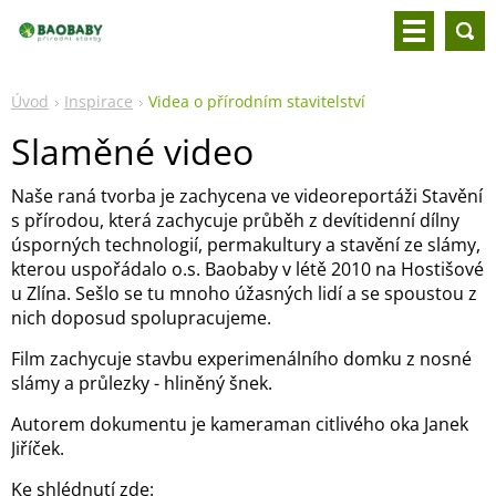
Úvod
Inspirace
Videa o přírodním stavitelství
Slaměné video
Naše raná tvorba je zachycena ve videoreportáži Stavění
s přírodou, která zachycuje průběh z devítidenní dílny
úsporných technologií, permakultury a stavění ze slámy,
kterou uspořádalo o.s. Baobaby v létě 2010 na Hostišové
u Zlína. Sešlo se tu mnoho úžasných lidí a se spoustou z
nich doposud spolupracujeme.
Film zachycuje stavbu experimenálního domku z nosné
slámy a průlezky - hliněný šnek.
Autorem dokumentu je kameraman citlivého oka Janek
Jiříček.
Ke shlédnutí zde: