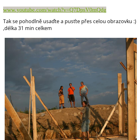
www.youtube.com/watch?v=Q7DpsV0mQdg
Tak se pohodlně usaďte a pusťte přes celou obrazovku :)
,délka 31 min celkem