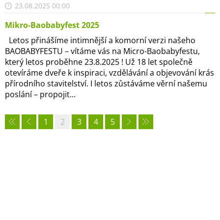
23.08.2025 00:00
Mikro-Baobabyfest 2025
Letos přinášíme intimnější a komorní verzi našeho
BAOBABYFESTU – vítáme vás na Micro-Baobabyfestu,
který letos proběhne 23.8.2025 ! Už 18 let společně
otevíráme dveře k inspiraci, vzdělávání a objevování krás
přírodního stavitelství. I letos zůstáváme věrní našemu
poslání – propojit...
1
2
3
4
5