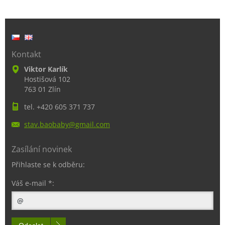
Kontakt
Viktor Karlík
Hostišová 102
763 01 Zlín
tel. +420 605 371 737
stav.bao
baby@gma
il.com
Zasílání novinek
Přihlaste se k odběru:
Váš e-mail *: