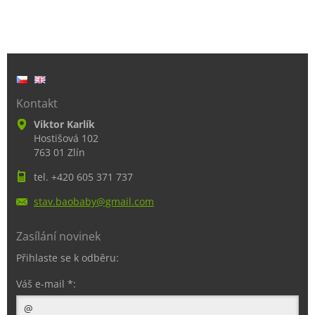
Kontakt
Viktor Karlík
Hostišová 102
763 01 Zlín
tel. +420 605 371 737
stav.bao
baby@gma
il.com
Zasílání novinek
Přihlaste se k odběru:
Váš e-mail *: