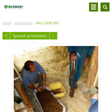
Úvod
workshopy
IMG_0396.JPG
Spustit prezentaci