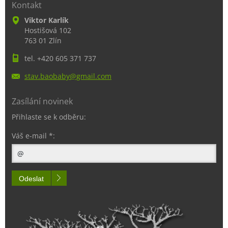
Kontakt
Viktor Karlík
Hostišová 102
763 01 Zlín
tel. +420 605 371 737
stav.bao
baby@gma
il.com
Zasílání novinek
Přihlaste se k odběru:
Váš e-mail *:
Odeslat