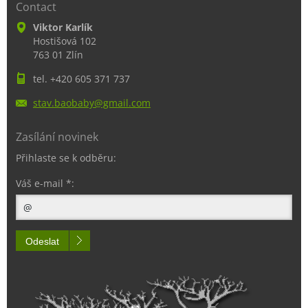
Contact
Viktor Karlík
Hostišová 102
763 01 Zlín
tel. +420 605 371 737
stav.bao
baby@gma
il.com
Zasílání novinek
Přihlaste se k odběru:
Váš e-mail *:
Odeslat