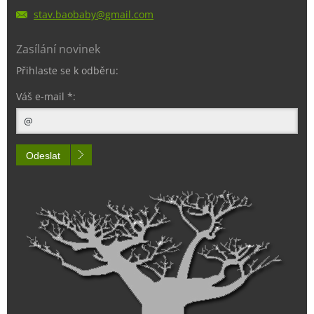
stav.bao
baby@gma
il.com
Zasílání novinek
Přihlaste se k odběru:
Váš e-mail *:
Odeslat