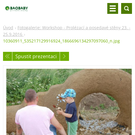
Úvod
Fotogalerie: Workshop - Prolézací a posedavé stěny 23. -
25.9.2016
10360911_535217129916924_1866696134297097060_n.jpg
Spustit prezentaci