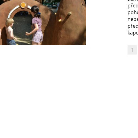
před
poh
nebe
před
kapel
1