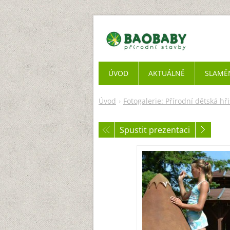
ÚVOD
AKTUÁLNĚ
SLAMĚ
Úvod
Fotogalerie: Přírodní dětská hři
Spustit prezentaci