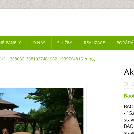
NÉ PANELY
O NÁS
SLUŽBY
REALIZACE
POŘÁDÁ
ště
388036_3881027461982_1939764815_n.jpg
Ak
15
Bao
BAOB
- 15
stav
BAOB
stav