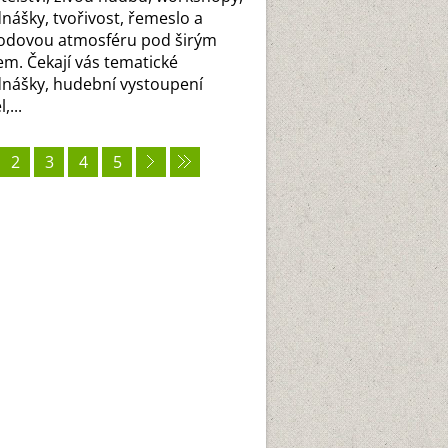
nášky, tvořivost, řemeslo a
odovou atmosféru pod širým
m. Čekají vás tematické
nášky, hudební vystoupení
,...
2
3
4
5