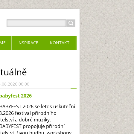
ME
INSPIRACE
KONTAKT
tuálně
.08.2026 00:00
babyfest 2026
ABYFEST 2026 se letos uskuteční
.8.2026 festival přírodního
itelství a dobré muziky.
ABYFEST propojuje přírodní
itelství, živou hudbu, workshopy,