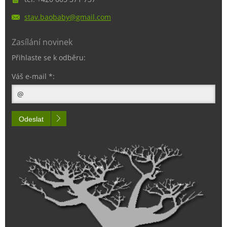
stav.bao
baby@gma
il.com
Zasílání novinek
Přihlaste se k odběru:
Váš e-mail *:
Odeslat