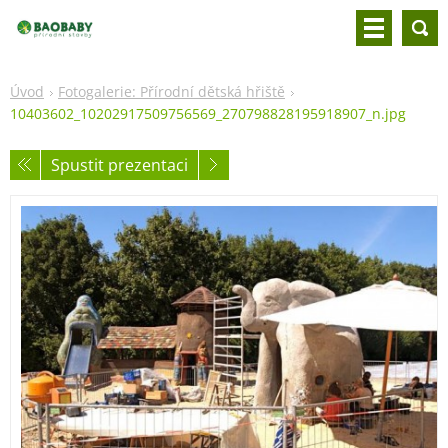
Úvod
Fotogalerie: Přírodní dětská hřiště
10403602_10202917509756569_270798828195918907_n.jpg
Spustit prezentaci