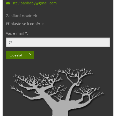
stav.bao
baby@gma
il.com
Zasílání novinek
Přihlaste se k odběru:
Váš e-mail *:
Odeslat