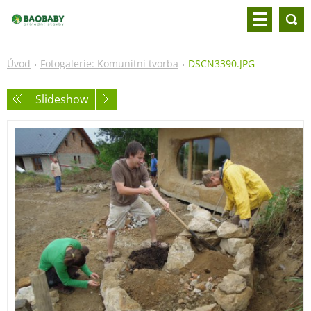
Úvod
Fotogalerie: Komunitní tvorba
DSCN3390.JPG
Slideshow