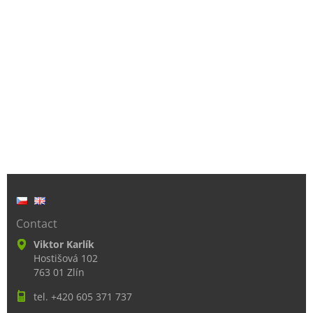
Contact
Viktor Karlík
Hostišová 102
763 01 Zlín
tel. +420 605 371 737