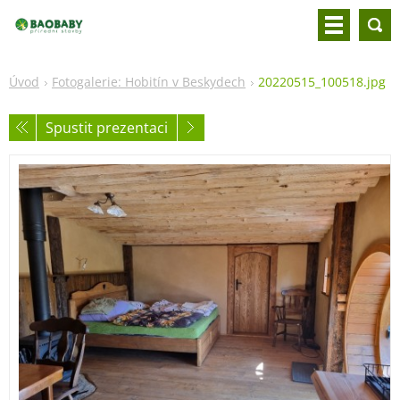
Úvod
Fotogalerie: Hobitín v Beskydech
20220515_100518.jpg
Spustit prezentaci