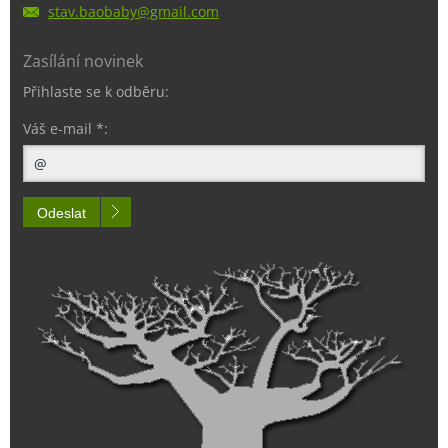
stav.bao
baby@gma
il.com
Zasílání novinek
Přihlaste se k odběru:
Váš e-mail *:
Odeslat