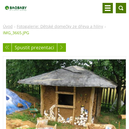
Úvod
Fotogalerie: Dětské domečky ze dřeva a hlíny
IMG_3665.JPG
Spustit prezentaci