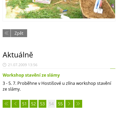
Zpět
Aktuálně
21.07.2009 13:56
Workshop stavění ze slámy
3 - 5. 7. Proběhne v Hostišové u zlína workshop stavění
ze slámy.
51
52
53
54
55