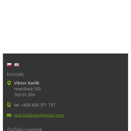
Kontakt
Viktor Karlík
Hostišová 102
763 01 Zlín
tel. +420 605 371 737
stav.bao
baby@gma
il.com
Zasílání novinek