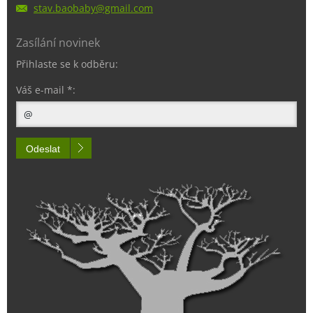
stav.bao
baby@gma
il.com
Zasílání novinek
Přihlaste se k odběru:
Váš e-mail *:
Odeslat