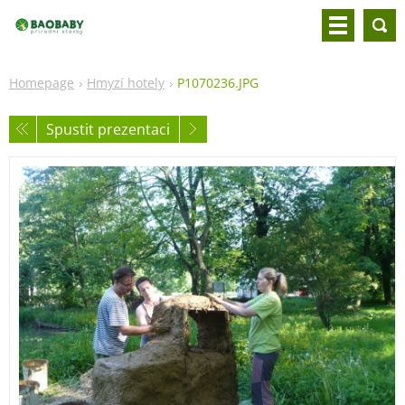
Homepage
Hmyzí hotely
P1070236.JPG
Spustit prezentaci