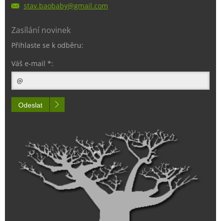
stav.bao
baby@gma
il.com
Zasílání novinek
Přihlaste se k odběru:
Váš e-mail *:
Odeslat