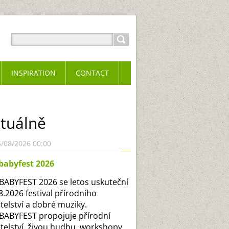
INSPIRATION
CONTACT
tuálně
5/08/2026 00:00
babyfest 2026
ABYFEST 2026 se letos uskuteční
.8.2026 festival přírodního
itelství a dobré muziky.
ABYFEST propojuje přírodní
itelství, živou hudbu, workshopy,