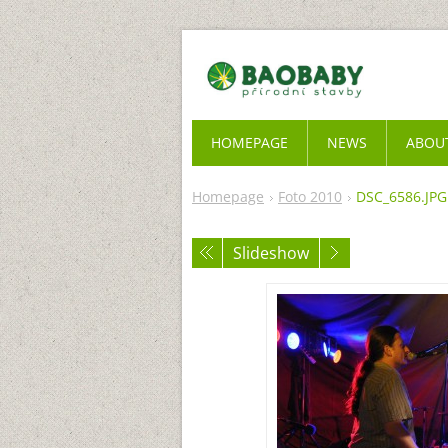
HOMEPAGE
NEWS
ABOU
Homepage
Foto 2010
DSC_6586.JPG
Slideshow