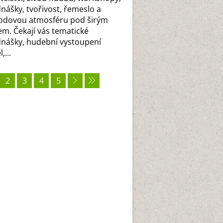
nášky, tvořivost, řemeslo a
odovou atmosféru pod širým
m. Čekají vás tematické
nášky, hudební vystoupení
,...
2
3
4
5