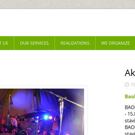
T US
OUR SERVICES
REALIZATIONS
WE ORGANIZE
Ak
1
Bao
BAOB
- 15
stav
BAOB
stav