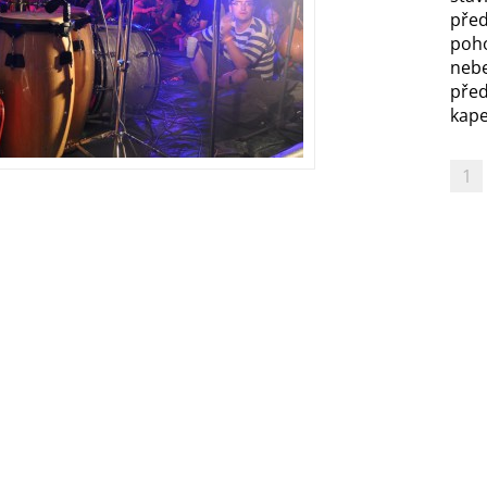
před
poh
nebe
před
kapel
1