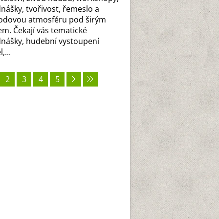
nášky, tvořivost, řemeslo a
odovou atmosféru pod širým
m. Čekají vás tematické
nášky, hudební vystoupení
,...
2
3
4
5