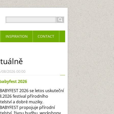
INSPIRATION
CONTACT
tuálně
5/08/2026 00:00
babyfest 2026
ABYFEST 2026 se letos uskuteční
.8.2026 festival přírodního
itelství a dobré muziky.
ABYFEST propojuje přírodní
itelství, živou hudbu, workshopy,