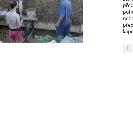
před
poh
nebe
před
kapel
1