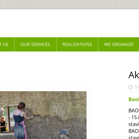
T US
OUR SERVICES
REALIZATIONS
WE ORGANIZE
Ak
1
Bao
BAOB
- 15
stav
BAOB
stav