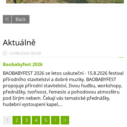
Back
Aktuálně
15/08/2026 00:00
Baobabyfest 2026
BAOBABYFEST 2026 se letos uskuteční - 15.8.2026 festival
přírodního stavitelství a dobré muziky. BAOBABYFEST
propojuje přírodní stavitelství, živou hudbu, workshopy,
přednášky, tvořivost, řemeslo a pohodovou atmosféru
pod širým nebem. Čekají vás tematické přednášky,
hudební vystoupení kapel,...
1
2
3
4
5