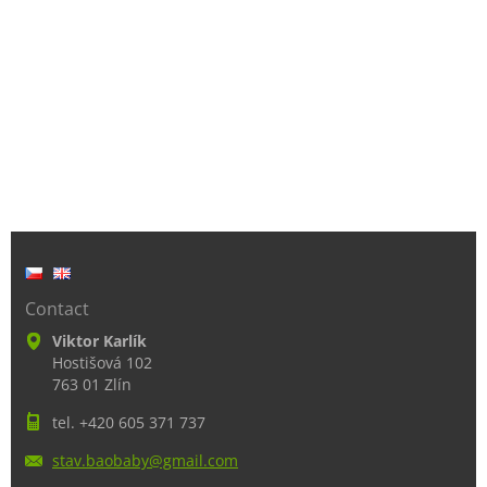
Contact
Viktor Karlík
Hostišová 102
763 01 Zlín
tel. +420 605 371 737
stav.bao
baby@gma
il.com