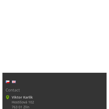
Contact
Viktor Karlík
Hostišová 102
763 01 Zlín