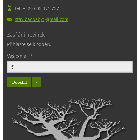
tel. +420 605 371 737
stav.bao
baby@gma
il.com
Zasílání novinek
Přihlaste se k odběru:
Váš e-mail *:
Odeslat