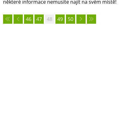
některé informace nemusíte najít na svém místě!
46
47
48
49
50